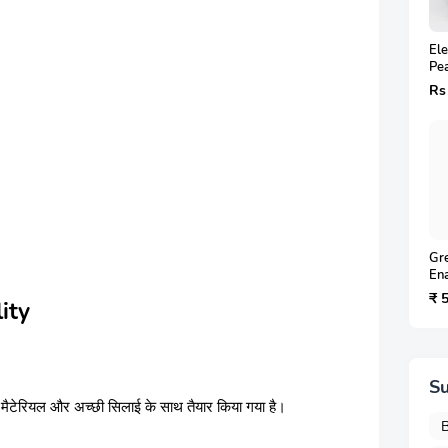
El
Pea
Ear
Rs
Wo
Sty
Jew
Gr
En
Set
₹ 
ity
– प
ज्व
Su
ाले मैटेरियल और अच्छी सिलाई के साथ तैयार किया गया है।
B