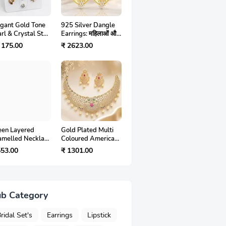
egant Gold Tone
925 Silver Dangle
rl & Crystal Stud
Earrings: महिलाओं और
rings Set for
लड़कियों के लिए स्टाइलिश
 175.00
₹ 2623.00
men और Girls |
Jwelery | 6 महीने वारंटी
lish Fashion
ellery
een Layered
Gold Plated Multi
amelled Necklace
Coloured American
 Review in Hindi
Diamond Choker
553.00
₹ 1301.00
ारंपरिक एथनिक
Necklace Set for
ेलरी का शानदार विकल्प
Women – एक प्रीमियम
एथनिक ज्वेलरी की पूरी
जानकारी
b Category
ridal Set's
Earrings
Lipstick