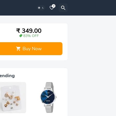
0
₹ 349.00
83% OFF
Buy Now
ending