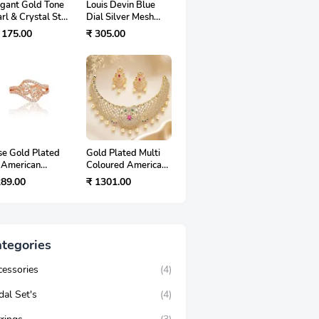
egant Gold Tone
Louis Devin Blue
rl & Crystal Stud
Dial Silver Mesh
rings Set for
Watch For Women –
 175.00
₹ 305.00
men और Girls |
स्टाइल और एलिगेंस का
lish Fashion
परफेक्ट कॉम्बिनेशन
ellery
se Gold Plated
Gold Plated Multi
 American
Coloured American
amond
Diamond Choker
289.00
₹ 1301.00
ustable Ring for
Necklace Set for
en: शादी, पार्टी और
Women – एक प्रीमियम
ी वियर के लिए शानदार
एथनिक ज्वेलरी की पूरी
टमेंट रिंग – पूरी
जानकारी
कारी
tegories
cessories
(4)
dal Set's
(4)