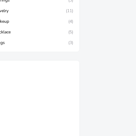
rrings
(3)
welry
(11)
keup
(4)
cklace
(5)
ngs
(3)