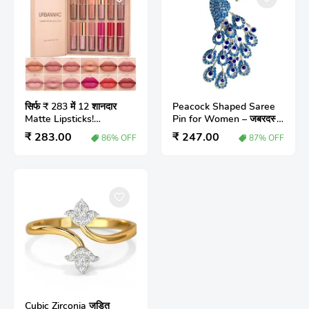
सिर्फ ₹ 283 में 12 शानदार
Peacock Shaped Saree
Matte Lipsticks!
Pin for Women – जबरदस्त
URBANMAC Waterproof
लुक वाला साड़ी पिन आपकी
₹ 283.00
₹ 247.00
86% OFF
87% OFF
Liquid Lipstick Set –
सुंदरता को और निखारे!
Long Lasting Beauty
Secret (Full Review)
Cubic Zirconia जड़ित