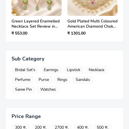
Green Layered Enamelled
Gold Plated Multi Coloured
Necklace Set Review in
American Diamond Choker
Hindi – पारंपरिक एथनिक ज्वेलरी
Necklace Set for Women –
₹ 553.00
₹ 1301.00
का शानदार विकल्प
एक प्रीमियम एथनिक ज्वेलरी की पूरी
जानकारी
Sub Category
Bridal Set's
Earrings
Lipstick
Necklace
Perfume
Purse
Rings
Sandals
Saree Pin
Watches
Price Range
300 रु.
200 रु.
2700 रु.
400 रु.
500 रु.